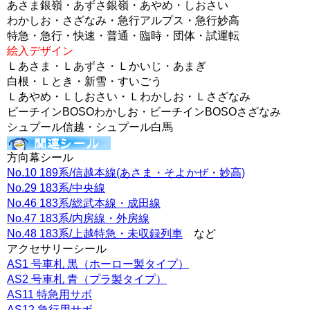
あさま銀嶺・あずさ銀嶺・あやめ・しおさい
わかしお・さざなみ・急行アルプス・急行妙高
特急・急行・快速・普通・臨時・団体・試運転
絵入デザイン
Ｌあさま・Ｌあずさ・Ｌかいじ・あまぎ
白根・Ｌとき・新雪・すいごう
Ｌあやめ・Ｌしおさい・Ｌわかしお・Ｌさざなみ
ビーチインBOSOわかしお・ビーチインBOSOさざなみ
シュプール信越・シュプール白馬
方向幕シール
No.10 189系/信越本線(あさま・そよかぜ・妙高)
No.29 183系/中央線
No.46 183系/総武本線・成田線
No.47 183系/内房線・外房線
No.48 183系/上越特急・未収録列車
など
アクセサリーシール
AS1 号車札 黒（ホーロー製タイプ）
AS2 号車札 青（プラ製タイプ）
AS11 特急用サボ
AS12 急行用サボ