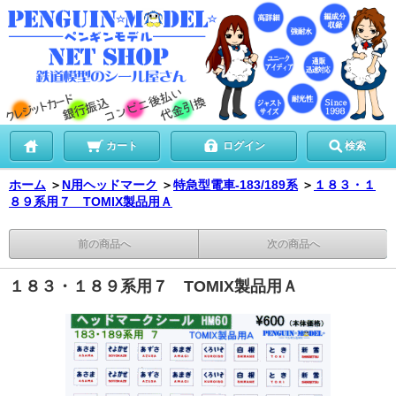
カート
ログイン
検索
ホーム
＞
N用ヘッドマーク
＞
特急型電車-183/189系
＞
１８３・１
８９系用７ TOMIX製品用Ａ
前の商品へ
次の商品へ
１８３・１８９系用７ TOMIX製品用Ａ