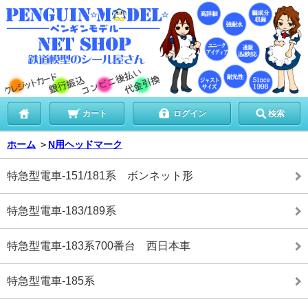
カート
ログイン
検索
ホーム
＞
N用ヘッドマーク
特急型電車-151/181系 ボンネット形
特急型電車-183/189系
特急型電車-183系700番台 西日本車
特急型電車-185系