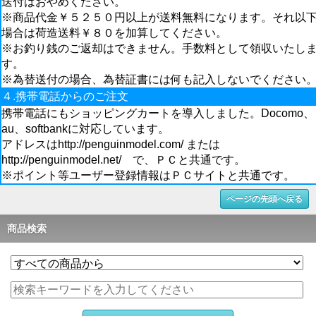
送付はおやめください。
※商品代金￥５２５０円以上が送料無料になります。それ以
場合は荷造送料￥８０を加算してください。
※お釣り銭のご返却はできません。手数料として領収いたし
す。
※為替送付の場合、為替証書には何も記入しないでください
４.携帯電話からのご注文
携帯電話にもショッピングカートを導入しました。Docomo、
au、softbankに対応しています。
アドレスはhttp://penguinmodel.com/ または
http://penguinmodel.net/ で、ＰＣと共通です。
※ポイント等ユーザー登録情報はＰＣサイトと共通です。
ページの先頭へ戻る
商品検索