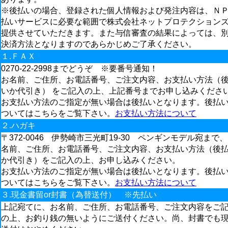
※後払いの場合、登録された個人情報および発注内容は、Ｎ
払いサービスに必要な範囲で株式会社ネットプロテクション
提供させていただきます。また与信審査の結果によっては、
決済方法となりますのであらかじめご了承ください。
１.ＦＡＸ
0270-22-2998までどうぞ ※要番号通知！
お名前、ご住所、お電話番号、ご注文内容、お支払い方法（
いか代引き） をご記入の上、上記番号までお申し込みくださ
お支払い方法のご指定が無い場合は後払いとなります。後払
ついてはこちらをご覧下さい。
お支払い方法について
２.ハガキ
〒372-0046 伊勢崎市三光町19-30 ペンギンモデル宛まで
名前、ご住所、お電話番号、ご注文内容、お支払い方法（後
か代引き）をご記入の上、お申し込みください。
お支払い方法のご指定が無い場合は後払いとなります。後払
ついてはこちらをご覧下さい。
お支払い方法について
３.現金書留or封書（為替送付） ※先払い
上記宛てに、お名前、ご住所、お電話番号、ご注文内容をご
の上、お釣り銭の無いようにご送付ください。尚、封書でも