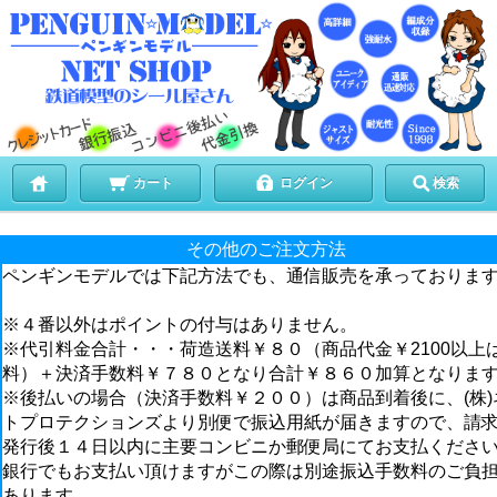
カート
ログイン
検索
その他のご注文方法
ペンギンモデルでは下記方法でも、通信販売を承っておりま
※４番以外はポイントの付与はありません。
※代引料金合計・・・荷造送料￥８０（商品代金￥2100以上
料）＋決済手数料￥７８０となり合計￥８６０加算となりま
※後払いの場合（決済手数料￥２００）は商品到着後に、(株)
トプロテクションズより別便で振込用紙が届きますので、請
発行後１４日以内に主要コンビニか郵便局にてお支払くださ
銀行でもお支払い頂けますがこの際は別途振込手数料のご負
あります。