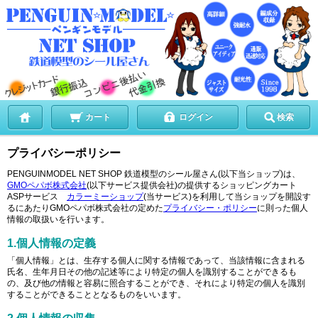
カート
ログイン
検索
プライバシーポリシー
PENGUINMODEL NET SHOP 鉄道模型のシール屋さん(以下当ショップ)は、
GMOペパボ株式会社
(以下サービス提供会社)の提供するショッピングカート
ASPサービス
カラーミーショップ
(当サービス)を利用して当ショップを開設す
るにあたりGMOペパボ株式会社の定めた
プライバシー・ポリシー
に則った個人
情報の取扱いを行います。
1.個人情報の定義
「個人情報」とは、生存する個人に関する情報であって、当該情報に含まれる
氏名、生年月日その他の記述等により特定の個人を識別することができるも
の、及び他の情報と容易に照合することができ、それにより特定の個人を識別
することができることとなるものをいいます。