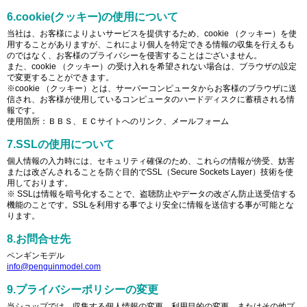
6.cookie(クッキー)の使用について
当社は、お客様によりよいサービスを提供するため、cookie （クッキー）を使
用することがありますが、これにより個人を特定できる情報の収集を行えるも
のではなく、お客様のプライバシーを侵害することはございません。
また、cookie （クッキー）の受け入れを希望されない場合は、ブラウザの設定
で変更することができます。
※cookie （クッキー）とは、サーバーコンピュータからお客様のブラウザに送
信され、お客様が使用しているコンピュータのハードディスクに蓄積される情
報です。
使用箇所：ＢＢＳ、ＥＣサイトへのリンク、メールフォーム
7.SSLの使用について
個人情報の入力時には、セキュリティ確保のため、これらの情報が傍受、妨害
または改ざんされることを防ぐ目的でSSL（Secure Sockets Layer）技術を使
用しております。
※ SSLは情報を暗号化することで、盗聴防止やデータの改ざん防止送受信する
機能のことです。SSLを利用する事でより安全に情報を送信する事が可能とな
ります。
8.お問合せ先
ペンギンモデル
info@penguinmodel.com
9.プライバシーポリシーの変更
当ショップでは、収集する個人情報の変更、利用目的の変更、またはその他プ