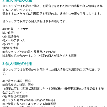
2.個人情報の収集
当ショップでは商品のご購入、お問合せをされた際にお客様の個人情報を収集
することがございます。
収集するにあたっては利用目的を明記の上、適法かつ公正な手段によります。
当ショップで収集する個人情報は以下の通りです。
a)お名前、フリガナ
b)ご住所
c)お電話番号
d)メールアドレス
e)パスワード
f)配送先情報
g)当ショップとのお取引履歴及びその内容
h)上記を組み合わせることで特定の個人が識別できる情報
3.個人情報の利用
当ショップではお客様からお預かりした個人情報の利用目的は以下の通りで
す。
a)ご注文の確認、照会
b)商品発送の確認、照会
（必要に応じて配送状況調査にヤマト運輸(株)・郵便事業(株)に情報提供する場
合がございます。）
c)お問合せの返信時
d)トラブル発生時の連絡（納品の遅延等）
e)ご希望の方へのメルマガによる情報配信