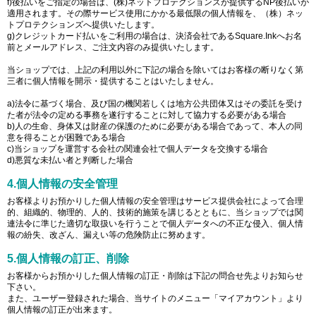
f)後払いをご指定の場合は、(株)ネットプロテクションズが提供するNP後払いが
適用されます。その際サービス使用にかかる最低限の個人情報を、（株）ネッ
トプロテクションズへ提供いたします。
g)クレジットカード払いをご利用の場合は、決済会社であるSquare.Inkへお名
前とメールアドレス、ご注文内容のみ提供いたします。
当ショップでは、上記の利用以外に下記の場合を除いてはお客様の断りなく第
三者に個人情報を開示・提供することはいたしません。
a)法令に基づく場合、及び国の機関若しくは地方公共団体又はその委託を受け
た者が法令の定める事務を遂行することに対して協力する必要がある場合
b)人の生命、身体又は財産の保護のために必要がある場合であって、本人の同
意を得ることが困難である場合
c)当ショップを運営する会社の関連会社で個人データを交換する場合
d)悪質な未払い者と判断した場合
4.個人情報の安全管理
お客様よりお預かりした個人情報の安全管理はサービス提供会社によって合理
的、組織的、物理的、人的、技術的施策を講じるとともに、当ショップでは関
連法令に準じた適切な取扱いを行うことで個人データへの不正な侵入、個人情
報の紛失、改ざん、漏えい等の危険防止に努めます。
5.個人情報の訂正、削除
お客様からお預かりした個人情報の訂正・削除は下記の問合せ先よりお知らせ
下さい。
また、ユーザー登録された場合、当サイトのメニュー「マイアカウント」より
個人情報の訂正が出来ます。