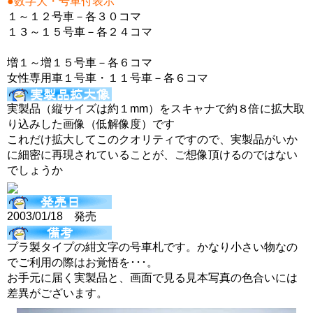
●数字大・号車付表示
１～１２号車－各３０コマ
１３～１５号車－各２４コマ
増１～増１５号車－各６コマ
女性専用車１号車・１１号車－各６コマ
実製品（縦サイズは約１mm）をスキャナで約８倍に拡大取
り込みした画像（低解像度）です
これだけ拡大してこのクオリティですので、実製品がいか
に細密に再現されていることが、ご想像頂けるのではない
でしょうか
2003/01/18 発売
プラ製タイプの紺文字の号車札です。かなり小さい物なの
でご利用の際はお覚悟を･･･。
お手元に届く実製品と、画面で見る見本写真の色合いには
差異がございます。