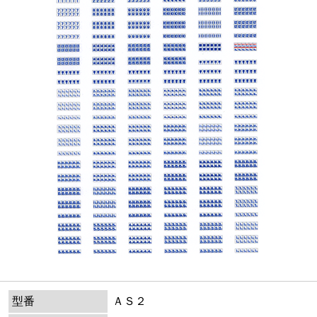
型番
ＡＳ２