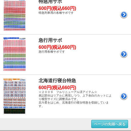
特急用サボ
600円(税込660円)
特急列車用の各種サボです
急行用サボ
600円(税込660円)
急行用各種サボです
北海道行寝台特急
600円(税込660円)
☆２００９ フルリニューアル済アイテム☆
表記部分はリアルに再現しつつ、上下余白のカットによ
り模型サイズに調整済みです。
北斗星をはじめ、北海道行の寝台特急を収録していま
す。
ページの先頭へ戻る