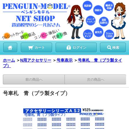
カート
ログイン
検索
ホーム
＞
N用アクセサリー
＞
号車表示
＞
号車札 青（プラ製タイ
プ）
前の商品へ
次の商品へ
号車札 青（プラ製タイプ）