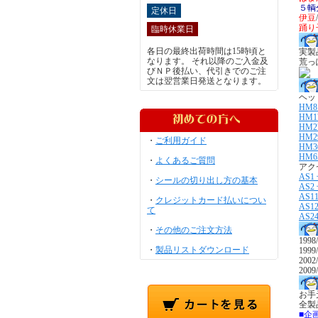
５輌
定休日
伊豆
踊り
臨時休業日
各日の最終出荷時間は15時頃と
実製
なります。 それ以降のご入金及
荒っ
びＮＰ後払い、代引きでのご注
文は翌営業日発送となります。
ヘッ
HM8
HM1
HM
HM2
・
ご利用ガイド
HM3
HM6
・
よくあるご質問
アク
AS
・
シールの切り出し方の基本
AS
AS
・
クレジットカード払いについ
AS
て
AS2
・
その他のご注文方法
1998
・
製品リストダウンロード
199
20
20
お手
全製
■企