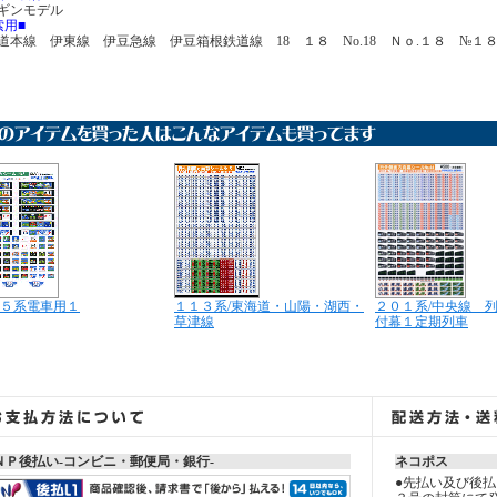
ギンモデル
索用■
道本線 伊東線 伊豆急線 伊豆箱根鉄道線 18 １８ No.18 Ｎｏ.１８ №１
５系電車用１
１１３系/東海道・山陽・湖西・
２０１系/中央線 
草津線
付幕１定期列車
ＮＰ後払い-コンビニ・郵便局・銀行-
ネコポス
●先払い及び後