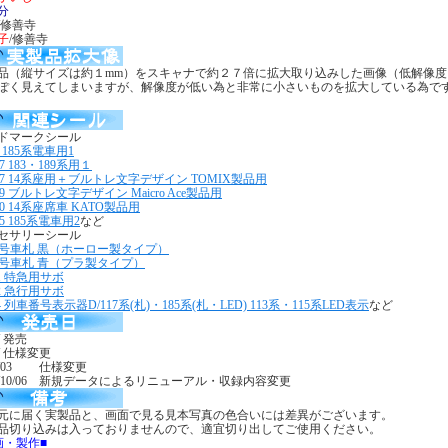
分
/修善寺
子
/修善寺
品（縦サイズは約１mm）をスキャナで約２７倍に拡大取り込みした画像（低解像度
ぽく見えてしまいますが、解像度が低い為と非常に小さいものを拡大している為で
ドマークシール
 185系電車用1
7 183・189系用１
27 14系座用＋ブルトレ文字デザイン TOMIX製品用
9 ブルトレ文字デザイン Maicro Ace製品用
0 14系座席車 KATO製品用
5 185系電車用2
など
セサリーシール
1 号車札 黒（ホーロー製タイプ）
2 号車札 青（プラ製タイプ）
11 特急用サボ
12 急行用サボ
4 列車番号表示器D/117系(札)・185系(札・LED) 113系・115系LED表示
など
/ 発売
9/ 仕様変更
02/03 仕様変更
09/10/06 新規データによるリニューアル・収録内容変更
元に届く実製品と、画面で見る見本写真の色合いには差異がございます。
品切り込みは入っておりませんので、適宜切り出してご使用ください。
画・製作■