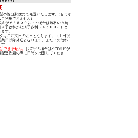
引きのみ】
希望の際は郵便にて発送いたします。(セミオ
はご利用できません)
（代金が￥５５００以上の場合は送料のみ無
引き手数料が決済手数料（￥５００～）と
れます。
ングはご注文日の翌日となります。（土日祝
営業日以降発送となります。またその他都
ます）
はできません。
お留守の場合は不在通知が
再配達依頼の際に日時を指定してくださ