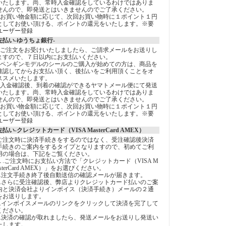
いたします。尚、常時入金確認をしているわけではありま
せんので、即発送とはいきませんのでご了承ください。
●お買い物金額に応じて、次回お買い物時に１ポイント１円
としてお使い頂ける、ポイントの還元をいたします。※要
ユーザー登録
先払い-ゆうちょ銀行-
●ご注文をお受けいたしましたら、ご請求メールをお送りし
ますので、７日以内にお支払いください。
●ペンギンモデルのシールのご購入が始めての方は、商品を
確認してからお支払い頂く、後払いをご利用頂くことをオ
ススメいたします。
●入金確認後、到着の確認ができるヤマトメール便にて発送
いたします。尚、常時入金確認をしているわけではありま
せんので、即発送とはいきませんのでご了承ください。
●お買い物金額に応じて、次回お買い物時に１ポイント１円
としてお使い頂ける、ポイントの還元をいたします。※要
ユーザー登録
先払い-クレジットカード（VISA MasterCard AMEX）
ご注文時に決済手続きをするのではなく、受注確認後決済
手続きのご案内をするタイプとなりますので、初めてご利
用の場合は、下記をご覧ください。
１.ご注文時にお支払い方法で「クレジットカード（VISA M
asterCard AMEX）」をお選びください。
2.注文手続き終了後自動送信の確認メールが届きます。
3.さらに受注確認後、弊店よりクレジットカード払いのご案
内と決済会社よりインボイス（決済手続き）メールの２通
をお送りします。
4.インボイスメールのリンクをクリックして決済を完了して
ください。
5.決済の確認が取れましたら、発送メールをお送りし発送い
たします。