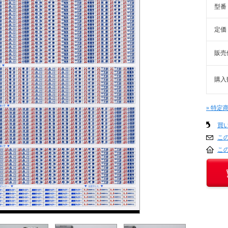
型番
定価
販売
購入
» 特定
買
こ
こ