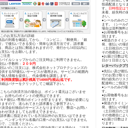
３号の封筒にて
投函配達となり
す。
日時指定は
未着、紛失時の
さい。
●シールのみの
ます。（シール
場合は送料無料
●お荷物番号を
●このお支払方法の詳細
頂けます。
商品の到着を確認してから、「コンビニ」「郵便局」「銀
●発送のタイミ
行」で後払いできる安心・簡単な決済方法です。請求書
発、後払いの場
は、商品とは別に郵送されますので、発行から14日以内に
（土日祝日のご
お支払いをお願いします。
その他都合によ
●ご注意
●お届け日数は
モバイルショップからのご注文時はご利用できません。
日が１日目とな
後払い手数料：
２０９円
レターパックプ
後払いのご注文には、株式会社ネットプロテクションズの
●先払い及び後
提供するNP後払いサービスが適用され、サービスの範囲内
でのお受け取り
で個人情報を提供し、代金債権を譲渡します。
時の紛失のリス
ご利用限度額は累計残高で54000円(税込)迄です。
配達時にご指定
詳細はバナーをクリックしてご確認下さい。
●シールのみの
す。
●こちらの決済方法の場合は、ポイント還元はございませ
●お荷物番号を
ん。お持ちのポイントの使用はできます。
頂けます。
●ＮＰ後払い専用のポイントが貯まります。登録が必要にな
●発送のタイミ
りますので、送られてきた請求書をご参照下さい。
発、後払いの場
※決済会社独自のサービスとなりますので、弊店へお問い
（土日祝日のご
合わせ頂きましてもお答えできません。
その他都合によ
●請求書に指定されている方法以外のお支払いはできませ
●お届け日数は
ん。ペンギンモデル名義の口座へのお支払いはできません
ります）
ので、ご注意ください。
●発送先をホテルなどへのご宿泊先等にする場合は、ご注文