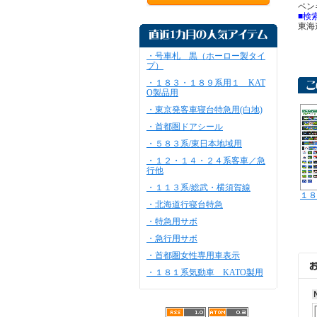
ペン
■検
東海
・号車札 黒（ホーロー製タイ
プ）
・１８３・１８９系用１ KAT
O製品用
・東京発客車寝台特急用(白地)
・首都圏ドアシール
・５８３系/東日本地域用
・１２・１４・２４系客車／急
行他
・１１３系/総武・横須賀線
１８
・北海道行寝台特急
・特急用サボ
・急行用サボ
・首都圏女性専用車表示
・１８１系気動車 KATO製用