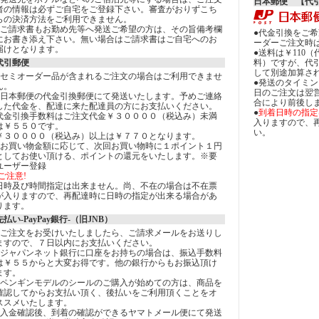
日本郵便 【代
者の情報は必ずご自宅をご登録下さい。審査がおりずこち
らの決済方法をご利用できません。
●ご請求書もお勤め先等へ発送ご希望の方は、その旨備考欄
●代金引換をご
にお書き添え下さい。無い場合はご請求書はご自宅へのお
ーダーご注文時
届けとなります。
●送料は￥110
料）ですが、代
代引郵便
して別途加算さ
●セミオーダー品が含まれるご注文の場合はご利用できませ
●発送のタイミ
ん。
日のご注文は翌
●日本郵便の代金引換郵便にて発送いたします。予めご連絡
合により前後し
した代金を、配達に来た配達員の方にお支払いください。
●
到着日時の指定
代金引換手数料はご注文代金￥３００００（税込み）未満
入りますので、
は￥５５０です。
い。
￥３００００（税込み）以上は￥７７０となります。
●お買い物金額に応じて、次回お買い物時に１ポイント１円
としてお使い頂ける、ポイントの還元をいたします。※要
ユーザー登録
!ご注意!
日時及び時間指定は出来ません。尚、不在の場合は不在票
が入りますので、再配達時に日時の指定が出来る場合があ
ります。
先払い-PayPay銀行-（旧JNB）
●ご注文をお受けいたしましたら、ご請求メールをお送りし
ますので、７日以内にお支払いください。
●ジャパンネット銀行に口座をお持ちの場合は、振込手数料
は￥５５からと大変お得です。他の銀行からもお振込頂け
ます。
●ペンギンモデルのシールのご購入が始めての方は、商品を
確認してからお支払い頂く、後払いをご利用頂くことをオ
ススメいたします。
●入金確認後、到着の確認ができるヤマトメール便にて発送