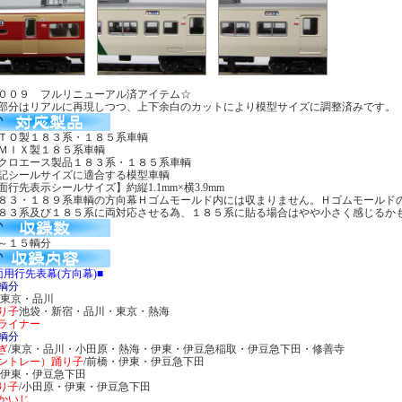
００９ フルリニューアル済アイテム☆
部分はリアルに再現しつつ、上下余白のカットにより模型サイズに調整済みです。
ＴＯ製１８３系・１８５系車輌
ＭＩＸ製１８５系車輌
クロエース製品１８３系・１８５系車輌
記シールサイズに適合する模型車輌
面行先表示シールサイズ】約縦1.1mm×横3.9mm
８３・１８９系車輌の方向幕Ｈゴムモールド内には収まりません。Ｈゴムモールド
８３系及び１８５系に両対応させる為、１８５系に貼る場合はやや小さく感じるか
～１５輌分
面用行先表幕(方向幕)■
輌分
/東京・品川
り子
池袋・新宿・品川・東京・熱海
ライナー
輌分
ぎ
/東京・品川・小田原・熱海・伊東・伊豆急稲取・伊豆急下田・修善寺
ントレー）踊り子
/前橋・伊東・伊豆急下田
/伊東・伊豆急下田
り子
/小田原・伊東・伊豆急下田
かいじ