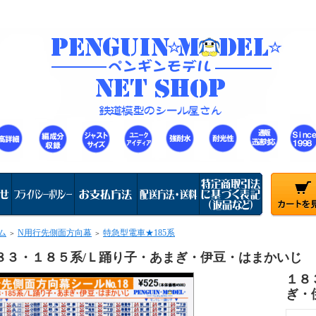
ム
N用行先側面方向幕
特急型電車★185系
＞
＞
８３・１８５系/Ｌ踊り子・あまぎ・伊豆・はまかいじ
１８
ぎ・