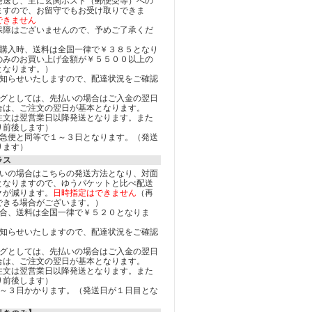
発送し、主に玄関ポスト（郵便受等）への
ますので、お留守でもお受け取りできま
できません
保障はございませんので、予めご了承くだ
ご購入時、送料は全国一律で￥３８５となり
のみのお買い上げ金額が￥５５００以上の
となります。）
お知らせいたしますので、配達状況をご確認
ングとしては、先払いの場合はご入金の翌日
合は、ご注文の翌日が基本となります。
注文は翌営業日以降発送となります。また
り前後します）
宅急便と同等で１～３日となります。（発送
ります）
ラス
払いの場合はこちらの発送方法となり、対面
となりますので、ゆうパケットと比べ配送
クが減ります。
日時指定はできません
（再
できる場合がございます。）
場合、送料は全国一律で￥５２０となりま
お知らせいたしますので、配達状況をご確認
ングとしては、先払いの場合はご入金の翌日
合は、ご注文の翌日が基本となります。
注文は翌営業日以降発送となります。また
り前後します）
２～３日かかります。（発送日が１日目とな