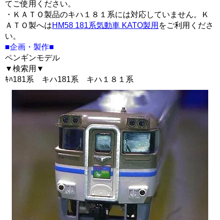
てご使用ください。
・ＫＡＴＯ製品のキハ１８１系には対応していません。Ｋ
ＡＴＯ製へは
HM58 181系気動車 KATO製用
をご利用くださ
い。
■企画・製作■
ペンギンモデル
▼検索用▼
ｷﾊ181系 キハ181系 キハ１８１系