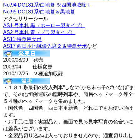
No.94 DC181系/白地幕 ※四国地域除く
No.95 DC181系/白地幕＆黒地幕
アクセサリーシール
AS1 号車札 黒（ホーロー製タイプ）
AS2 号車札 青（プラ製タイプ）
AS11 特急用サボ
AS17 西日本地域優先席２＆特急サボ
など
2000/08/09 発売
2003/04 仕様変更
2010/12/25 ２種追加収録
・１８１系最初の投入列車“しなの”から末っ子の“いなば”ま
で、その他恒例運転の臨時列車や、簡易ヘッドマーク等全
５４種のヘッドマークを集めました。
・国鉄色、四国色、西日本更新色、どれにでもお使い頂け
ます。
・お手元に届く実製品と、画面で見る見本写真の色合いに
は差異がございます。
・全製品切り込みは入っておりませんので、適宜切り出し