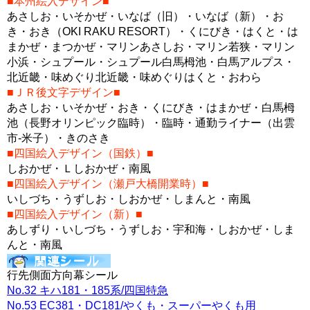
■本州絵入デザイン■
あさしお・いそかぜ・いなば（旧）・いなば（新）・お
き・おき（OKI RAKU RESORT）・くにびき・はくと・は
まかぜ・まつかぜ・マリンあさしお・マリン若狭・マリン
小浜・シュプール・シュプール白馬栂池・白馬アルプス・
北近畿・味めぐり北近畿・味めぐりはくと・おわら
■ＪＲ後文字デザイン■
あさしお・いそかぜ・おき・くにびき・はまかぜ・白馬栂
池（長野オリンピック臨時）・臨時・通勤ライナー（出雲
市-米子）・きのさき
■四国絵入デザイン（国鉄）■
しおかぜ・Ｌしおかぜ・南風
■四国絵入デザイン（瀬戸大橋開業時）■
いしづち・うずしお・しおかぜ・しまんと・南風
■四国絵入デザイン（新）■
あしずり・いしづち・うずしお・宇和海・しおかぜ・しま
んと・南風
行先側面方向幕シール
No.32 キハ181・185系/四国特急
No.53 EC381・DC181/やくも・スーパーやくも用