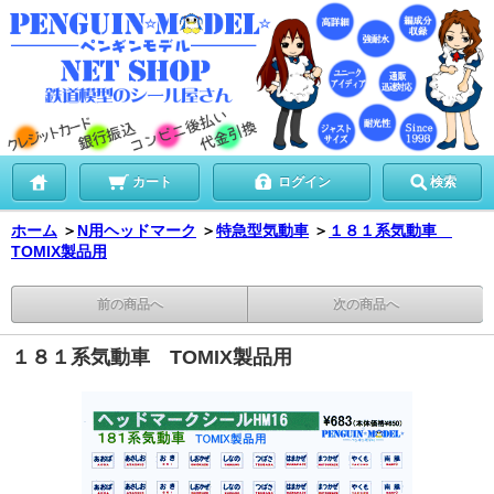
カート
ログイン
検索
ホーム
＞
N用ヘッドマーク
＞
特急型気動車
＞
１８１系気動車
TOMIX製品用
前の商品へ
次の商品へ
１８１系気動車 TOMIX製品用