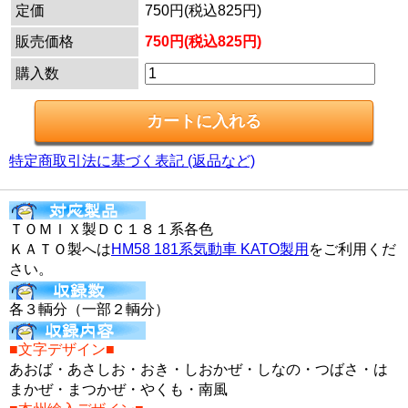
定価
750円(税込825円)
販売価格
750円(税込825円)
購入数
特定商取引法に基づく表記 (返品など)
ＴＯＭＩＸ製ＤＣ１８１系各色
ＫＡＴＯ製へは
HM58 181系気動車 KATO製用
をご利用くだ
さい。
各３輌分（一部２輌分）
■文字デザイン■
あおば・あさしお・おき・しおかぜ・しなの・つばさ・は
まかぜ・まつかぜ・やくも・南風