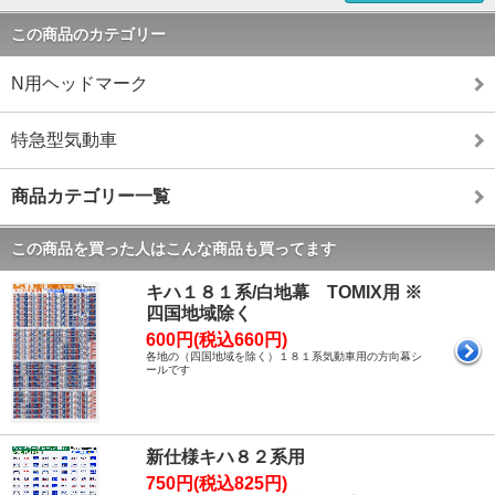
この商品のカテゴリー
N用ヘッドマーク
特急型気動車
商品カテゴリー一覧
この商品を買った人はこんな商品も買ってます
キハ１８１系/白地幕 TOMIX用 ※
四国地域除く
600円(税込660円)
各地の（四国地域を除く）１８１系気動車用の方向幕シ
ールです
新仕様キハ８２系用
750円(税込825円)