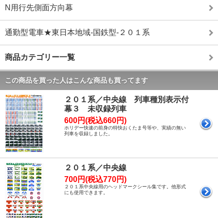
N用行先側面方向幕
通勤型電車★東日本地域-国鉄型-２０１系
商品カテゴリー一覧
この商品を買った人はこんな商品も買ってます
２０１系／中央線 列車種別表示付
幕３ 未収録列車
600円(税込660円)
ホリデー快速の前身の特快おくたま号等や、実績の無い
列車を収録しました。
２０１系／中央線
700円(税込770円)
２０１系中央線用のヘッドマークシール集です。他形式
にも使用できます。