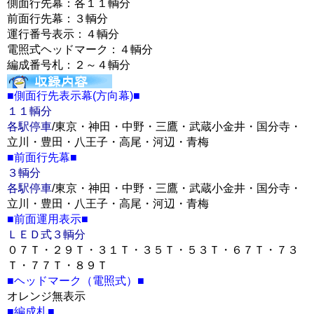
側面行先幕：各１１輌分
前面行先幕：３輌分
運行番号表示：４輌分
電照式ヘッドマーク：４輌分
編成番号札：２～４輌分
■側面行先表示幕(方向幕)■
１１輌分
各駅停車
/東京・神田・中野・三鷹・武蔵小金井・国分寺・
立川・豊田・八王子・高尾・河辺・青梅
■前面行先幕■
３輌分
各駅停車
/東京・神田・中野・三鷹・武蔵小金井・国分寺・
立川・豊田・八王子・高尾・河辺・青梅
■前面運用表示■
ＬＥＤ式３輌分
０７Ｔ・２９Ｔ・３１Ｔ・３５Ｔ・５３Ｔ・６７Ｔ・７３
Ｔ・７７Ｔ・８９Ｔ
■ヘッドマーク（電照式）■
オレンジ無表示
■編成札■