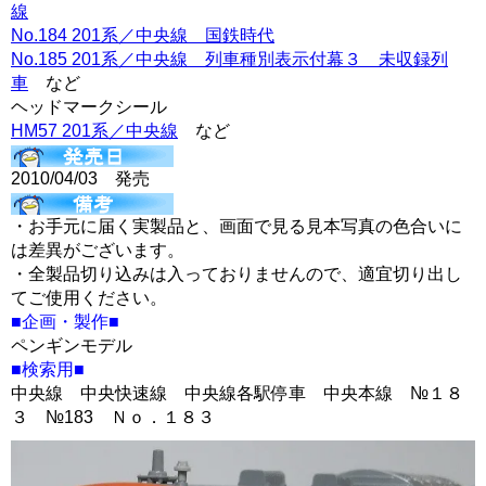
線
No.184 201系／中央線 国鉄時代
No.185 201系／中央線 列車種別表示付幕３ 未収録列
車
など
ヘッドマークシール
HM57 201系／中央線
など
2010/04/03 発売
・お手元に届く実製品と、画面で見る見本写真の色合いに
は差異がございます。
・全製品切り込みは入っておりませんので、適宜切り出し
てご使用ください。
■企画・製作■
ペンギンモデル
■検索用■
中央線 中央快速線 中央線各駅停車 中央本線 №１８
３ №183 Ｎｏ．１８３