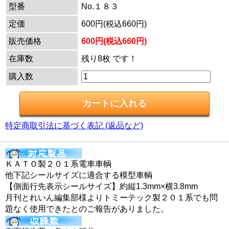
型番
No.１８３
定価
600円(税込660円)
販売価格
600円(税込660円)
在庫数
残り8枚 です！
購入数
特定商取引法に基づく表記 (返品など)
ＫＡＴＯ製２０１系電車車輌
他下記シールサイズに適合する模型車輌
【側面行先表示シールサイズ】約縦1.3mm×横3.8mm
月刊とれいん編集部様よりトミーテック製２０１系でも問
題なく使用できたとのご報告がありました。