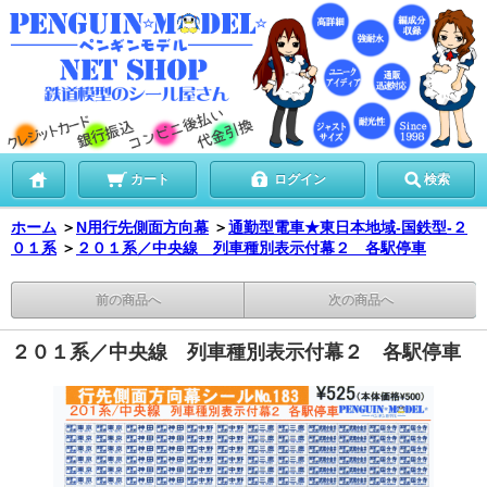
カート
ログイン
検索
ホーム
＞
N用行先側面方向幕
＞
通勤型電車★東日本地域-国鉄型-２
０１系
＞
２０１系／中央線 列車種別表示付幕２ 各駅停車
前の商品へ
次の商品へ
２０１系／中央線 列車種別表示付幕２ 各駅停車