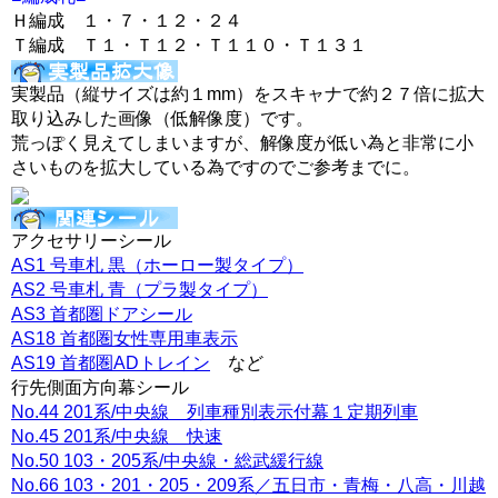
Ｈ編成 １・７・１２・２４
Ｔ編成 Ｔ１・Ｔ１２・Ｔ１１０・Ｔ１３１
実製品（縦サイズは約１mm）をスキャナで約２７倍に拡大
取り込みした画像（低解像度）です。
荒っぽく見えてしまいますが、解像度が低い為と非常に小
さいものを拡大している為ですのでご参考までに。
アクセサリーシール
AS1 号車札 黒（ホーロー製タイプ）
AS2 号車札 青（プラ製タイプ）
AS3 首都圏ドアシール
AS18 首都圏女性専用車表示
AS19 首都圏ADトレイン
など
行先側面方向幕シール
No.44 201系/中央線 列車種別表示付幕１定期列車
No.45 201系/中央線 快速
No.50 103・205系/中央線・総武緩行線
No.66 103・201・205・209系／五日市・青梅・八高・川越