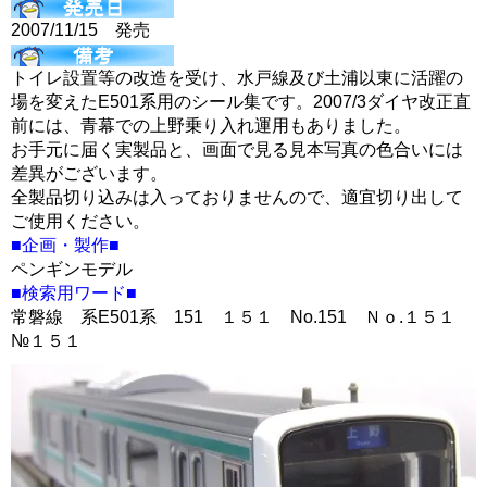
2007/11/15 発売
トイレ設置等の改造を受け、水戸線及び土浦以東に活躍の
場を変えたE501系用のシール集です。2007/3ダイヤ改正直
前には、青幕での上野乗り入れ運用もありました。
お手元に届く実製品と、画面で見る見本写真の色合いには
差異がございます。
全製品切り込みは入っておりませんので、適宜切り出して
ご使用ください。
■企画・製作■
ペンギンモデル
■検索用ワード■
常磐線 系E501系 151 １５１ No.151 Ｎｏ.１５１
№１５１