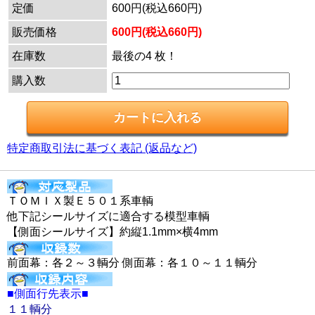
定価
600円(税込660円)
販売価格
600円(税込660円)
在庫数
最後の4 枚！
購入数
特定商取引法に基づく表記 (返品など)
ＴＯＭＩＸ製Ｅ５０１系車輌
他下記シールサイズに適合する模型車輌
【側面シールサイズ】約縦1.1mm×横4mm
前面幕：各２～３輌分 側面幕：各１０～１１輌分
■側面行先表示■
１１輌分