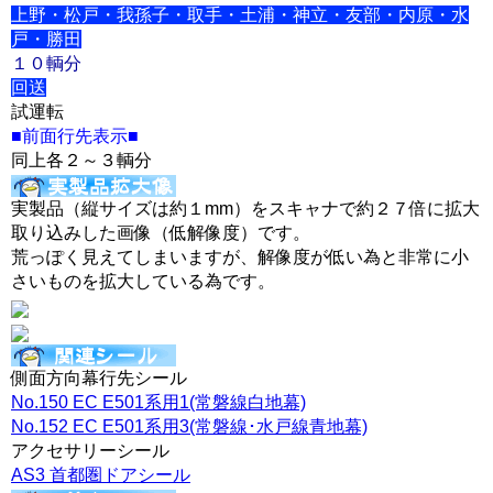
上野・松戸・我孫子・取手・土浦・神立・友部・内原・水
戸・勝田
１０輌分
回送
試運転
■前面行先表示■
同上各２～３輌分
実製品（縦サイズは約１mm）をスキャナで約２７倍に拡大
取り込みした画像（低解像度）です。
荒っぽく見えてしまいますが、解像度が低い為と非常に小
さいものを拡大している為です。
側面方向幕行先シール
No.150 EC E501系用1(常磐線白地幕)
No.152 EC E501系用3(常磐線･水戸線青地幕)
アクセサリーシール
AS3 首都圏ドアシール