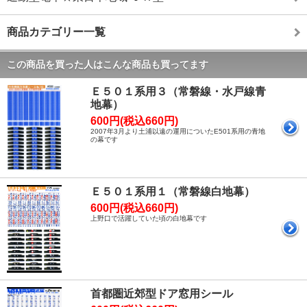
商品カテゴリー一覧
この商品を買った人はこんな商品も買ってます
Ｅ５０１系用３（常磐線・水戸線青
地幕）
600円(税込660円)
2007年3月より土浦以遠の運用についたE501系用の青地
の幕です
Ｅ５０１系用１（常磐線白地幕）
600円(税込660円)
上野口で活躍していた頃の白地幕です
首都圏近郊型ドア窓用シール