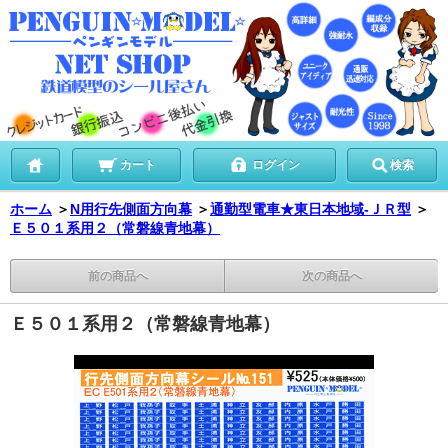
カート
ログイン
検索
ホーム
＞
N用行先側面方向幕
＞
通勤型電車★東日本地域-ＪＲ型
＞
Ｅ５０１系用２（常磐線青地幕）
前の商品へ
次の商品へ
Ｅ５０１系用２（常磐線青地幕）