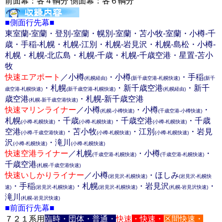
前面幕：各４輌分 側面幕：各６輌分
■側面行先幕■
東室蘭-室蘭・登別-室蘭・幌別-室蘭・苫小牧-室蘭・小樽-千
歳・手稲-札幌・札幌-江別・札幌-岩見沢・札幌-島松・小樽-
札幌・札幌-北広島・札幌-千歳・札幌-千歳空港・星置-苫小
牧
快速エアポート
／小樽
・小樽
・手稲
(札幌経由)
(新千歳空港-札幌快速)
(新千
・札幌
・新千歳空港
・新千
歳空港-札幌快速)
(新千歳空港-札幌快速)
(札幌経由)
歳空港
・札幌-新千歳空港
(札幌-新千歳空港快速)
快速マリンライナー
／小樽
・小樽
・
(札幌-小樽快速)
(千歳空港-小樽快速)
札幌
・千歳
・千歳空港
・千歳
(小樽-札幌快速)
(小樽-札幌快速)
(小樽-札幌快速)
空港
・苫小牧
・江別
・岩見
(小樽-千歳空港快速)
(小樽-札幌快速)
(小樽-札幌快速)
沢
・滝川
(小樽-札幌快速)
(小樽-札幌快速)
快速空港ライナー
／札幌
・小樽
・
(千歳空港-札幌快速)
(千歳空港-札幌快速)
千歳空港
(札幌-千歳空港快速)
快速いしかりライナー
／小樽
・ほしみ
(岩見沢-札幌快速)
(岩見沢-札幌快
・手稲
・札幌
・岩見沢
・
速)
(岩見沢-札幌快速)
(岩見沢-札幌快速)
(札幌-岩見沢快速)
滝川
(札幌-岩見沢快速)
■前面行先幕■
７２１系用
臨時・団体・普通・
快速
・快速・
区間快速・