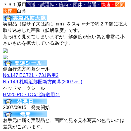
７３１系用
回送・試運転・臨時・団体・普通・
快速・
区間
快速・
白幕
実製品（縦サイズは約１mm）をスキャナで約２７倍に拡大
取り込みした画像（低解像度）です。
荒っぽく見えてしまいますが、解像度が低い為と非常に小
さいものを拡大している為です。
側面行先方向幕シール
No.147 EC721・731系用2
No.149 札幌近郊圏新方向幕(2007ver.)
ヘッドマークシール
HM20 PC・DC/北海道用２
2007/09/15 発売開始
お手元に届く実製品と、画面で見る見本写真の色合いには
差異がございます。