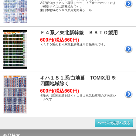
表記部分はリアルに再現しつつ、上下余白のカットによ
り模型サイズに調整済みです。
東日本地域の５８３系用方向幕シール
Ｅ４系／東北新幹線 ＫＡＴＯ製用
600円(税込660円)
ＫＡＴＯ製のＥ４系東北新幹線用行先表示です。
キハ１８１系/白地幕 TOMIX用 ※
四国地域除く
600円(税込660円)
各地の（四国地域を除く）１８１系気動車用の方向幕シ
ールです
ページの先頭へ戻る
商品検索