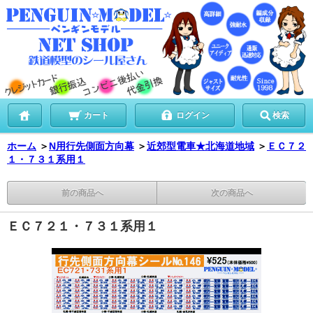
カート
ログイン
検索
ホーム
＞
N用行先側面方向幕
＞
近郊型電車★北海道地域
＞
ＥＣ７２
１・７３１系用１
前の商品へ
次の商品へ
ＥＣ７２１・７３１系用１