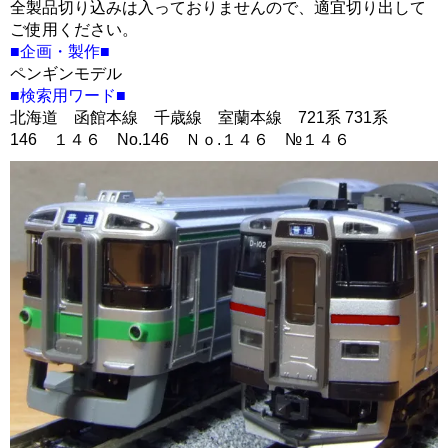
全製品切り込みは入っておりませんので、適宜切り出して
ご使用ください。
■企画・製作■
ペンギンモデル
■検索用ワード■
北海道 函館本線 千歳線 室蘭本線 721系 731系
146 １４６ No.146 Ｎｏ.１４６ №１４６