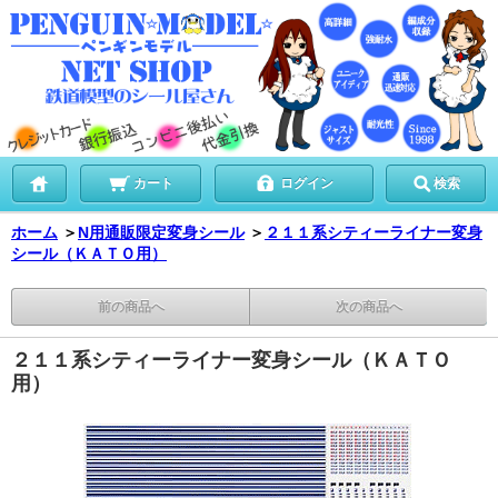
カート
ログイン
検索
ホーム
＞
N用通販限定変身シール
＞
２１１系シティーライナー変身
シール（ＫＡＴＯ用）
前の商品へ
次の商品へ
２１１系シティーライナー変身シール（ＫＡＴＯ
用）