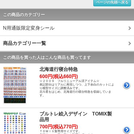
ページの先頭へ戻る
この商品のカテゴリー
N用通販限定変身シール
商品カテゴリー一覧
この商品を買った人はこんな商品も買ってます
北海道行寝台特急
600円(税込660円)
☆２００９ フルリニューアル済アイテム☆
表記部分はリアルに再現しつつ、上下余白のカットによ
り模型サイズに調整済みです。
北斗星をはじめ、北海道行の寝台特急を収録していま
す。
ブルトレ絵入デザイン TOMIX製
品用
700円(税込770円)
ＴＯＭＩＸ製専用サイズです。