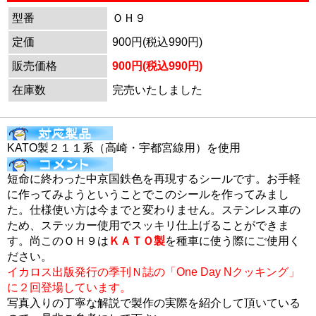
型番
ＯＨ９
定価
900円(税込990円)
販売価格
900円(税込990円)
在庫数
完売いたしました
KATO製２１１系（高崎・宇都宮線用）を使用
短命に終わった中京国鉄色を再現するシールです。お手軽
に作ってみようということでこのシールを作ってみまし
た。仕様使い方は今までと変わりません。ステンレス車の
ため、ステッカー使用でスッキリ仕上げることができま
す。尚このＯＨ９は
ＫＡＴＯ製
を種車に使う際にご使用く
ださい。
イカロス出版発行の季刊Ｎ誌の「One Day Nクッキング」
に２回登場しています。
写真入りの丁寧な解説で製作の実際を紹介して頂いている