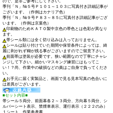
ので、是非ご参考にして下さい。
季刊「Ｎ」№５号Ｐ１０１～１０３に写真付き詳細記事が
ございます。（作例はカナリア色）
季刊「Ｎ」№９号Ｐ８３～８５に写真付き詳細記事がござ
います。（作例は京葉色）
印刷物のためＫＡＴＯ製中京色の帯色とは色彩が異なり
ます。
帯シール類には全く切り込みは入っておりません。
シールは貼り付けていた期間や保管条件によっては、綺
麗に剥がれず糊が残る事がございますのでご留意下さい。
前面帯は塗装が必要です。狭い範囲なので丁寧にチャレ
ンジして下さい。細かいマスキング練習にはもってこ
い！？尚、作業中の破損などの責はご自身で負ってくださ
い。
お手元に届く実製品と、画面で見る見本写真の色合いに
は差異がございます。
■セット内容■
帯シール５両分、前面幕各２～３両分、方向幕５両分、シ
ルバーシート表示、禁煙車表示、運行表示（２２２のみ）
１シート、作業参考書