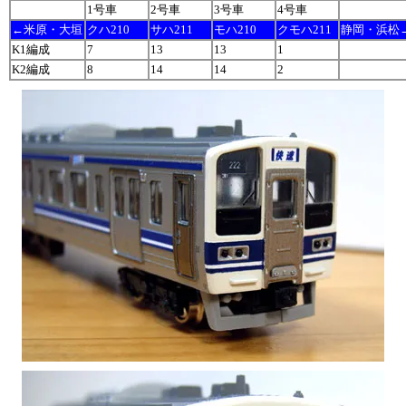
-
1号車
2号車
3号車
4号車
-
←米原・大垣
クハ210
サハ211
モハ210
クモハ211
静岡・浜松
K1編成
7
13
13
1
-
K2編成
8
14
14
2
-