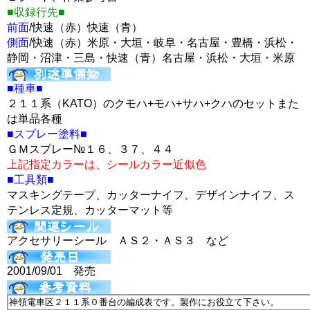
■収録行先■
前面
/快速（赤）快速（青）
側面
/快速（赤）米原・大垣・岐阜・名古屋・豊橋・浜松・
静岡・沼津・三島・快速（青）名古屋・浜松・大垣・米原
■種車■
２１１系（KATO）のクモハ+モハ+サハ+クハのセットまた
は単品各種
■スプレー塗料■
ＧＭスプレー№１６、３７、４４
上記指定カラーは、シールカラー近似色
■工具類■
マスキングテープ、カッターナイフ、デザインナイフ、ス
テンレス定規、カッターマット等
アクセサリーシール ＡＳ２・ＡＳ３ など
2001/09/01 発売
神領電車区２１１系０番台の編成表です。製作にお役立て下さい。