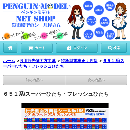
カート
ログイン
検索
ホーム
＞
N用行先側面方向幕
＞
特急型電車★ＪＲ型
＞
６５１系/ス
ーパーひたち・フレッシュひたち
前の商品へ
次の商品へ
６５１系/スーパーひたち・フレッシュひたち