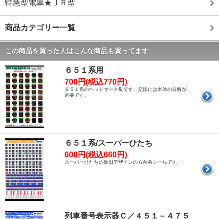
特急型電車★ＪＲ型
商品カテゴリー一覧
この商品を買った人はこんな商品も買ってます
６５１系用
700円(税込770円)
６５１系のヘッドマーク集です。交換には本体の分解が
必要です。
６５１系/スーパーひたち
600円(税込660円)
スーパーひたちの新旧デザインの方向幕シールです。
列車番号表示器Ｃ／４５１－４７５