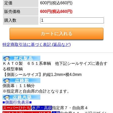
定価
600円(税込660円)
販売価格
600円(税込660円)
購入数
特定商取引法に基づく表記 (返品など)
ＫＡＴＯ製 ６５１系車輌 他下記シールサイズに適合す
る模型車輌
【側面シールサイズ】約縦1.2mm×横4.0mm
側面幕：１１輌分
※指定席と自由席の合計となります。
■側面行先表示■
スーパーひたち
/
水戸・高萩
指定席７・自由席４