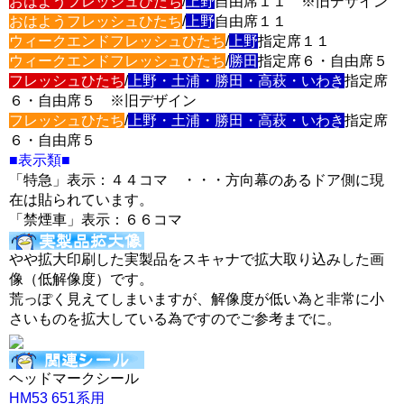
おはようフレッシュひたち
/
上野
自由席１１ ※旧デザイン
おはようフレッシュひたち
/
上野
自由席１１
ウィークエンドフレッシュひたち
/
上野
指定席１１
ウィークエンドフレッシュひたち
/
勝田
指定席６・自由席５
フレッシュひたち
/
上野・土浦・勝田・高萩・いわき
指定席
６・自由席５ ※旧デザイン
フレッシュひたち
/
上野・土浦・勝田・高萩・いわき
指定席
６・自由席５
■表示類■
「特急」表示：４４コマ ・・・方向幕のあるドア側に現
在は貼られています。
「禁煙車」表示：６６コマ
やや拡大印刷した実製品をスキャナで拡大取り込みした画
像（低解像度）です。
荒っぽく見えてしまいますが、解像度が低い為と非常に小
さいものを拡大している為ですのでご参考までに。
ヘッドマークシール
HM53 651系用