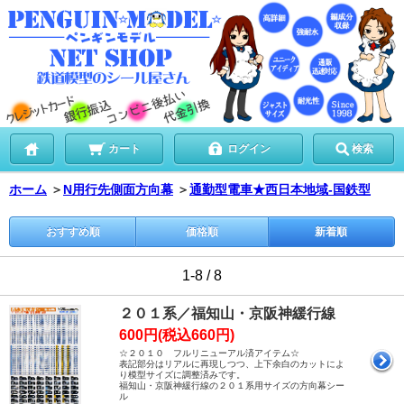
カート
ログイン
検索
ホーム
＞
N用行先側面方向幕
＞
通勤型電車★西日本地域-国鉄型
おすすめ順
価格順
新着順
1-8 / 8
２０１系／福知山・京阪神緩行線
600円(税込660円)
☆２０１０ フルリニューアル済アイテム☆
表記部分はリアルに再現しつつ、上下余白のカットによ
り模型サイズに調整済みです。
福知山・京阪神緩行線の２０１系用サイズの方向幕シー
ル