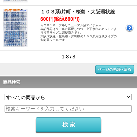
１０３系/片町・桜島・大阪環状線
600円(税込660円)
☆２０１０ フルリニューアル済アイテム☆
表記部分はリアルに再現しつつ、上下余白のカットによ
り模型サイズに調整済みです。
大阪環状線・桜島線・片町線の１０３系用国鉄タイプの
方向幕シールです
1-8 / 8
ページの先頭へ戻る
商品検索